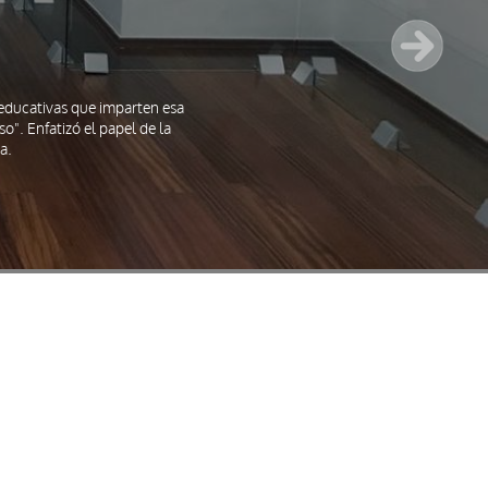
s educativas que imparten esa
o". Enfatizó el papel de la
a.