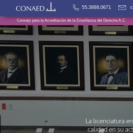
55.3888.0671
c
Consejo para la Acreditación de la Enseñanza del Derecho A.C.
La licenciatura 
calidad en su ac