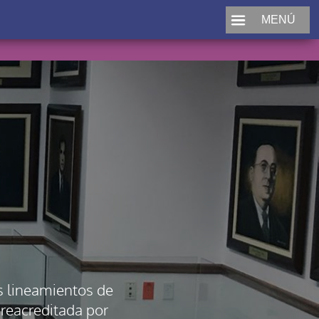
MENÚ
s lineamientos de
 reacreditada por